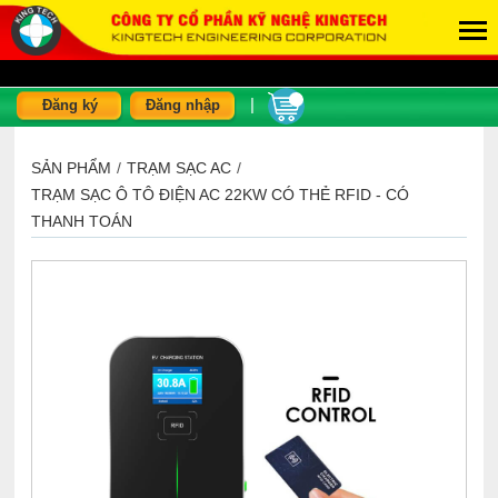
|
Đăng ký
Đăng nhập
SẢN PHẨM
/
TRẠM SẠC AC
/
TRẠM SẠC Ô TÔ ĐIỆN AC 22KW CÓ THẺ RFID - CÓ
THANH TOÁN